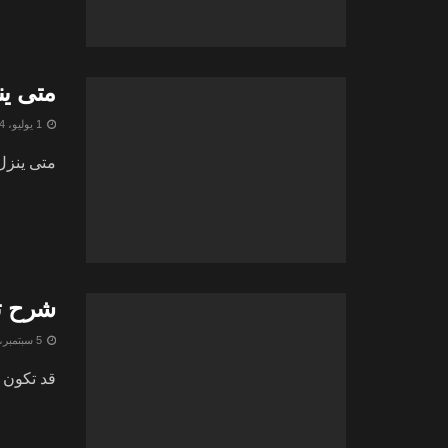
متى ينزل تحدي
1 يوليو، 2024
متى ينزل تحديث الايفون iOS 18 - من ا
شرح تنزيل سيري S 18
5 سبتمبر، 2024
قد تكون قد صادف