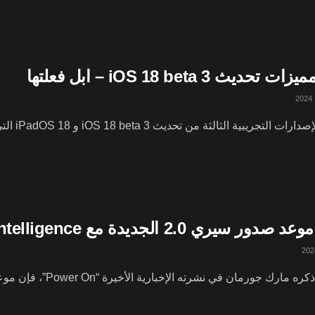
تحديث iOS 18 beta 3 – ابل فعلتها
ية الثالثة من تحديث iOS 18 beta 3 و iPadOS 18 التي أطلقتها Apple اليوم العديد من التعديلات ...
سيري 2.0 الجديدة مع Apple Intelligence إلى ربيع 2025
ك جورمان في نشرته الإخبارية الأخيرة “Power On”، فإن موعد صدور سيري 2.0 النسخة المحدثة من سيري ...