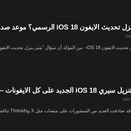
ث الايفون iOS 18 الرسمي؟ موعد صدور iOS 18
لمؤكد أن سؤال "متى ينزل تحديث الايفون iOS 18" يتردد على ألسنة ...
iO الجديد على كل الايفونات – Siri 2.0
ت العديد من المنشورات على منصات مثل X وThreads تناقش واجهة سيري iOS 18 الجديدة أو أن ...