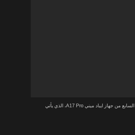
في إعلان مثير لعشاق التكنولوجيا، كشفت شركة آبل عن الجيل السابع من جهاز ايباد ميني A17 Pro، الذي يأتي