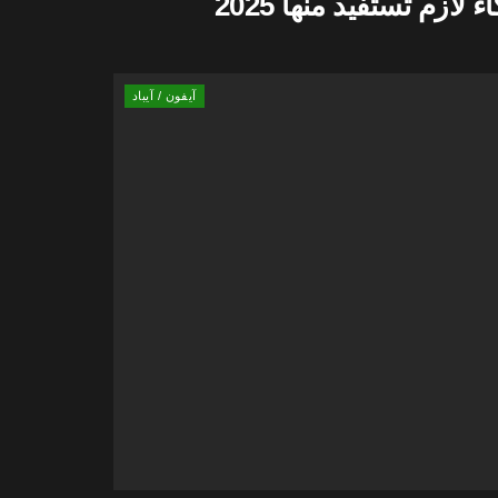
آيفون / آيباد