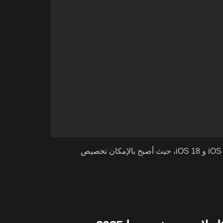
أحدثت أبل نقلة نوعية في تصميمات شاشة القفل مع نظامي iOS 17 و iOS 18، حيث أصبح بالإمكان تخصيص