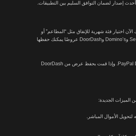
رنامج المكافآت الخاص بها. يمكنك الآن اختيار فئة شهرية للإنفاق مثل “المطاعم” أو
“الملابس” للحصول على 5% كاش باك عند استخدامك بطاقة PayPal الخاصة بك. تقدم أكثر من 100 علامة تجارية مثل Sephora وDomino’s وDoorDash عروضًا يمكنك حفظها
إذا اخترت فئة “المطاعم” لشهر معين، فستحصل على 5% كاش باك عند استخدام بطاقة PayPal Debit. وإذا قمت بحفظ عرض من DoorDash