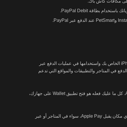
إذا كنت تملك بطاقة PayPal، يمكنك الآن إضافتها بسهولة إلى تطبيق Wallet على جهاز iPhone الخاص بك واستخدامها في عمليات الدفع عبر
سهل عملية الدفع في المتاجر والتطبيقات والمواقع التي تدعم
نعم، يمكنك بكل سهولة اضافة بطاقة PayPal الى Apple Pay. كل ما عليك فعله هو فتح تطبيق Wallet على جهازك،
بالطبع، بمجرد اضافة بطاقة PayPal الى Apple Pay، يمكنك استخدامها في أي مكان يقبل Apple Pay، سواء في المتاجر أو عبر