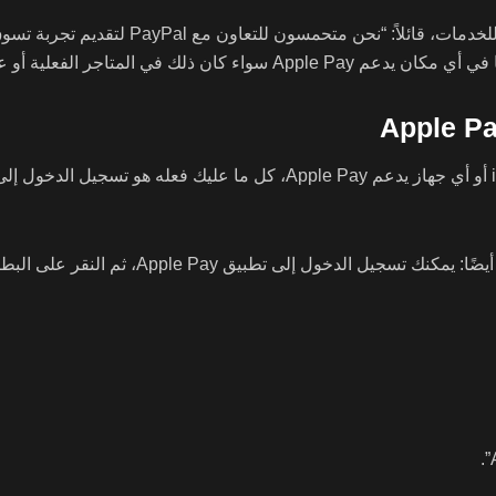
Apple، ثم النقر على البطاقة التي ترغب في إزالتها واتباع الإرشادات.