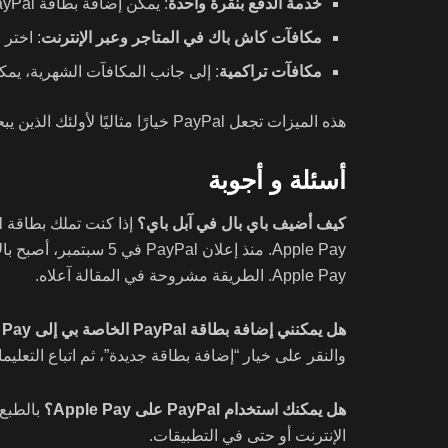
خدمة الدفع بنقرة واحدة
: يمكن إضافة بطاقة PayPal إلى المحفظة الرقمية بنقرات قليلة فقط لتسهيل الدفع والحصول على مكافآت كاش باك.
مكافآت كاش باك في المتاجر وعبر الإنترنت
: اختر فئة ال
مكافآت تراكمية
: إلى جانب المكافآت الشهرية، يمكنك الاستفادة 
هذه الميزات تجعل PayPal خيارًا مثاليًا لأولئك الذين يبحثون عن تجربة دفع سلسة وآمنة مع الحصول على مكافآت مالية.
أسئلة و أجوبة
كيف أضيف باي بال في آبل باي؟
Apple Pay. منذ إعلان
Apple Pay. الطريقة مشروحة في المقالة آعلاه.
هل يمكنني إضافة بطاقة PayPal الخاصة بي إلى Apple Pay؟
والنقر على خيار “إضافة بطاقة جديدة”، ثم اتباع التعليما
هل يمكنك استخدام PayPal على Apple Pay؟
الإنترنت أو حتى في التطبيقات.