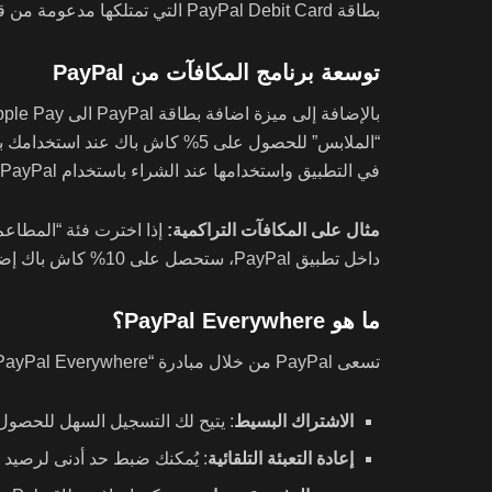
بطاقة PayPal Debit Card التي تمتلكها مدعومة من قبل Apple Pay. كما يُنصح بتحديث تطبيق PayPal وApple Wallet إلى أحدث إصدار لضمان التوافق السليم بين التطبيقات.
توسعة برنامج المكافآت من PayPal
في التطبيق واستخدامها عند الشراء باستخدام PayPal.
مثال على المكافآت التراكمية:
داخل تطبيق PayPal، ستحصل على 10% كاش باك إضافي عند الدفع باستخدام PayPal، ليصل إجمالي الكاش باك إلى 15%.
ما هو PayPal Everywhere؟
تسعى PayPal من خلال مبادرة “PayPal Everywhere” إلى تسهيل إدارة الأموال وتحسين تجربة المستخدمين عبر مجموعة من الميزات الجديدة:
الاشتراك البسيط
: يتيح لك التسجيل السهل للحصول على حساب رصيد PayPal وبطاقة خصم رقمية و
إعادة التعبئة التلقائية
: يُمكنك ضبط حد أدنى لرصيد ح