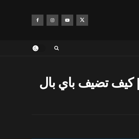
نك الآن اضافة بطاقة PayPal الى Apple Pay | كيف تضيف باي بال