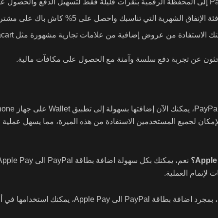
إنفاق الشهرية التي تناسبك واحصل على 5% كاش باك على مشترياتك باستخدام بطاقة PayPal Debit.
من عروض إضافية من علامات تجارية مشهورة مثل Instacart وPetSmart عند الدفع عبر PayPal.
 PayPal في 5 سبتمبر، أصبح بالإمكان لجميع المستخدمين الاستفادة من هذه الميزة، مما ي
ت لإتمام العملية.