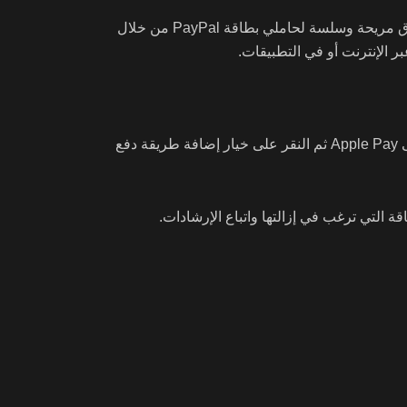
وقد صرح إيدي كيو، نائب الرئيس الأول لشركة Apple للخدمات، قائلاً: “نحن متحمسون للتعاون مع PayPal لتقديم تجربة تسوق مريحة وسلسة لحاملي بطاقة PayPal من خلال
لإضافة بطاقة إلى محفظتك الرقمية على جهاز iPhone أو أي جهاز يدعم Apple Pay، كل ما عليك فعله هو تسجيل الدخول إلى Apple Pay ثم النقر على خيار إضافة طريقة دفع