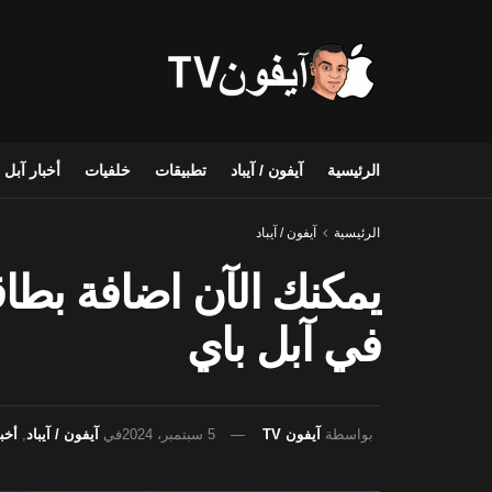
الرئيسية
آيفون / آيباد
تطبيقات
خلفيات
أخبار آبل
الرئيسية
آيفون / آيباد
في آبل باي
بواسطة
آيفون TV
5 سبتمبر، 2024
في
آيفون / آيباد
,
أخب