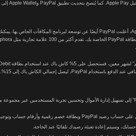
بالإضافة إلى ميزة اضافة بطاقة PayPal الى Apple Pay، أعلنت PayPal أيضًا عن توسعة لب
أرقام حساب وتوجيه لتحويل الأموال المباشر.
سابك، وسيتم إعادة تعبئة رصيدك تلقائيًا عند الحاجة.