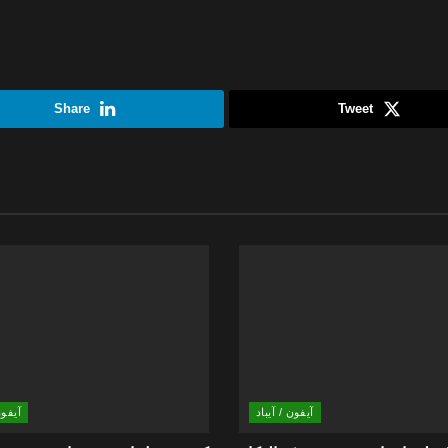
Share
Tweet
آيفون / آيباد
آيفون