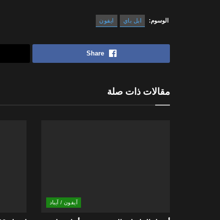
الوسوم:
ابل باي
ايفون
Share
مقالات ذات صلة
آيفون / آيباد