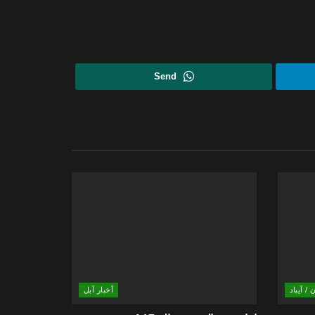
Send
 / آيباد
أخبار آبل