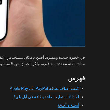
في خطوة جديدة ومميزة، أصبح بإمكان مستخدمي الايفون اضافة بطاقة PayPal ا
متاحة لفئة محددة منذ فترة، ولكن اعتبارًا من 5 سبتمبر، أعلنت شركة
فهرس
كيفية اضافة بطاقة PayPal الى Apple Pay
لماذا لا أستطيع إضافة بطاقة في آبل باي؟
أسئلة و أجوبة