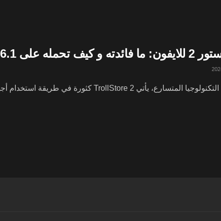
على 16.6.1 – iOS 17 | تحميل TrollStore 2
أتي TrollStore 2 كثورة في طريقة استخدام أجهزة الآيفون. ترول ستور 2 للايفون تم إطلاقه مؤخرًا ...