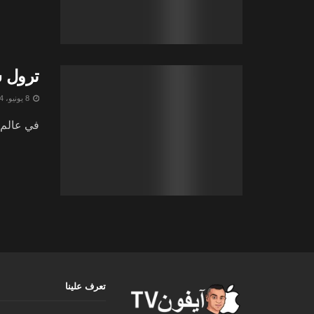
ترول ستور 2 للايفون: ما فائدته و كيف تحمله 
8 يونيو، 2024
في عالم التكنولوجيا المتسارع، ي
تعرف علينا