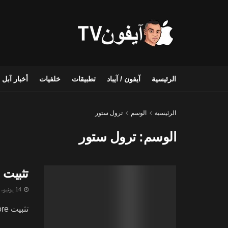
الرئيسية
آيفون / آيباد
تطبيقات
خلفيات
أخبار آبل
الرئيسية
الوسم
ترول ستور
الوسم:
ترول ستور
تثبيت TrollStore على iOS 17 للايفون و الايباد – تم اكتشاف الطريقة
14 يونيو، 2024
تثبيت TrollStore على iOS 17 ــ في تطور مثير لمستخدمي نظام iOS 17 و iPadOS 17.0، تحديدًا إصدار 17.0 دون ...