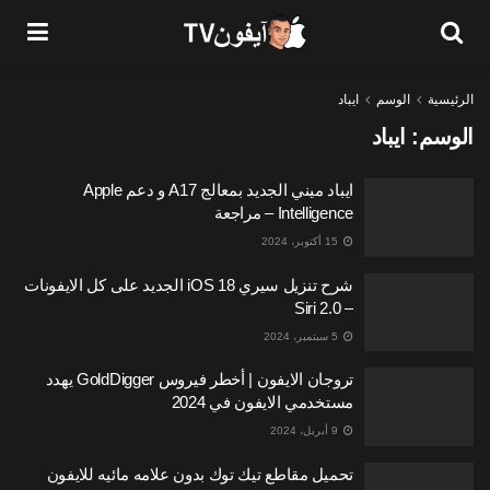
الرئيسية
الوسم
ايباد
الوسم:
ايباد
ايباد ميني الجديد بمعالج A17 و دعم Apple
Intelligence – مراجعة
15 أكتوبر، 2024
شرح تنزيل سيري iOS 18 الجديد على كل الايفونات
– Siri 2.0
5 سبتمبر، 2024
تروجان الايفون | أخطر فيروس GoldDigger يهدد
مستخدمي الايفون في 2024
9 أبريل، 2024
تحميل مقاطع تيك توك بدون علامه مائيه للايفون